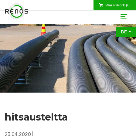
Warenkorb (
0
)
DE
hitsausteltta
23.04.2020 |