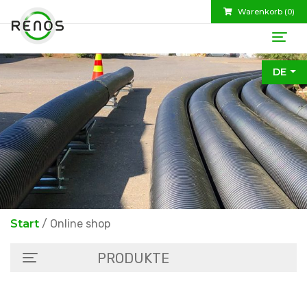
Warenkorb (
0
)
DE
Start
/ Online shop
PRODUKTE