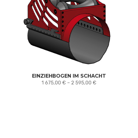
EINZIEHBOGEN IM SCHACHT
Preisspanne:
1 675,00
€
–
2 595,00
€
1 675,00 €
bis
2 595,00 €