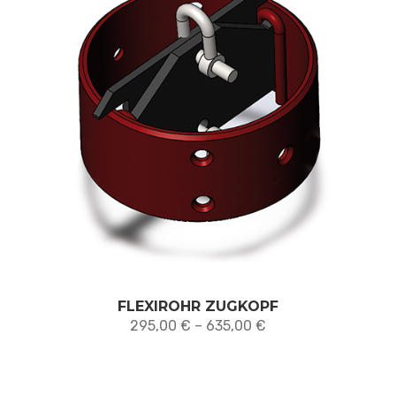
FLEXIROHR ZUGKOPF
Preisspanne:
295,00
€
–
635,00
€
295,00 €
bis
635,00 €