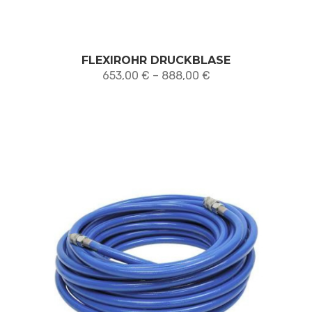
FLEXIROHR DRUCKBLASE
Preisspanne:
653,00
€
–
888,00
€
653,00 €
bis
888,00 €