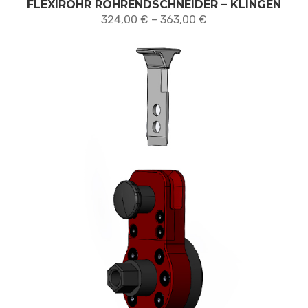
FLEXIROHR ROHRENDSCHNEIDER – KLINGEN
Preisspanne:
324,00
€
–
363,00
€
324,00 €
bis
363,00 €