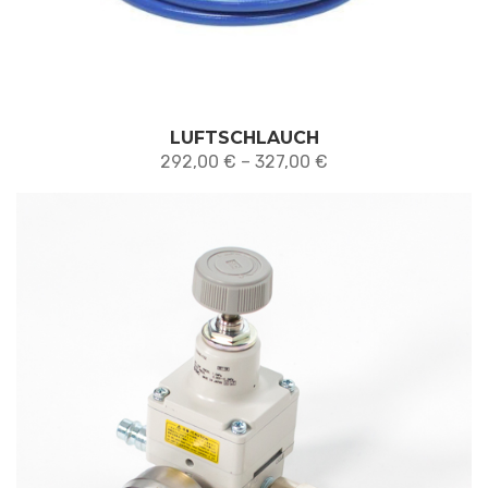
LUFTSCHLAUCH
Preisspanne:
292,00
€
–
327,00
€
292,00 €
bis
327,00 €