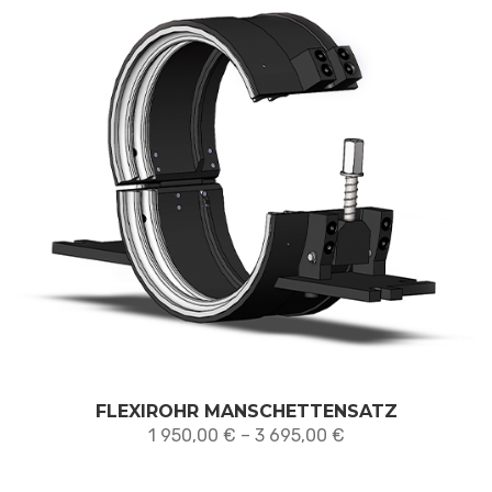
FLEXIROHR MANSCHETTENSATZ
Preisspanne:
1 950,00
€
–
3 695,00
€
1 950,00 €
bis