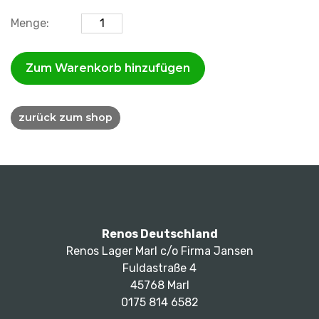
Elektroschweissgerät
Menge:
Hürner
HST 300
Zum Warenkorb hinzufügen
Print+ 2.0
Menge
zurück zum shop
Renos Deutschland
Renos Lager Marl c/o Firma Jansen
Fuldastraße 4
45768 Marl
0175 814 6582