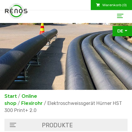
Warenkorb (
0
)
DE
Start
/
Online
shop
/
Flexirohr
/ Elektroschweissgerät Hürner HST
300 Print+ 2.0
PRODUKTE