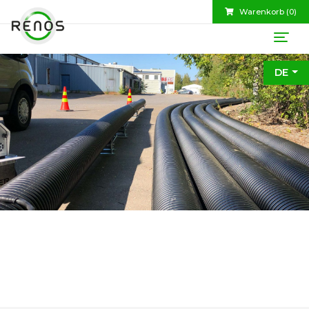
Warenkorb (
0
)
DE