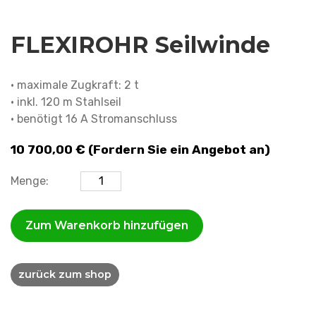
FLEXIROHR Seilwinde
• maximale Zugkraft: 2 t
• inkl. 120 m Stahlseil
• benötigt 16 A Stromanschluss
10 700,00
€
(Fordern Sie ein Angebot an)
FLEXIROHR
Menge:
Seilwinde
Menge
Zum Warenkorb hinzufügen
zurück zum shop