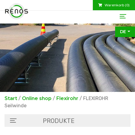
Warenkorb (
0
)
DE
Start
/
Online shop
/
Flexirohr
/ FLEXIROHR
Seilwinde
PRODUKTE