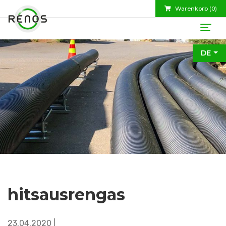
Warenkorb (
0
)
DE
hitsausrengas
23.04.2020 |