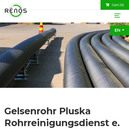
Cart (
0
)
EN
Gelsenrohr Pluska
Rohrreinigungsdienst e.