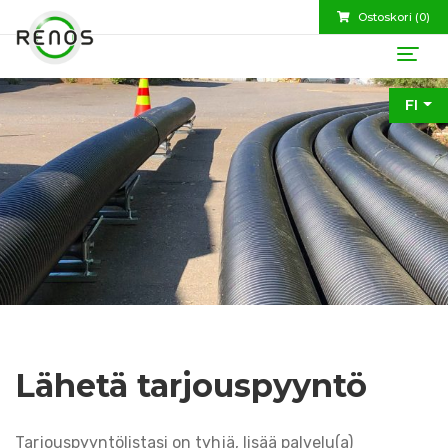
Ostoskori (
0
)
FI
Lähetä tarjouspyyntö
Tarjouspyyntölistasi on tyhjä, lisää palvelu(a)