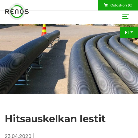
Ostoskori (
0
)
FI
Hitsauskelkan lestit
23.04.2020 |