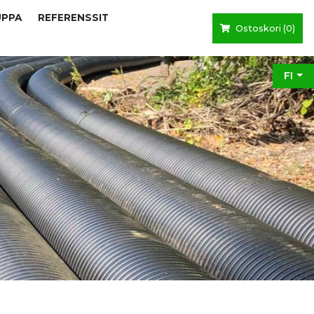
UPPA
REFERENSSIT
Ostoskori (
0
)
FI