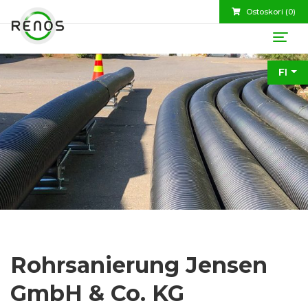
Ostoskori (
0
)
FI
Rohrsanierung Jensen
GmbH & Co. KG