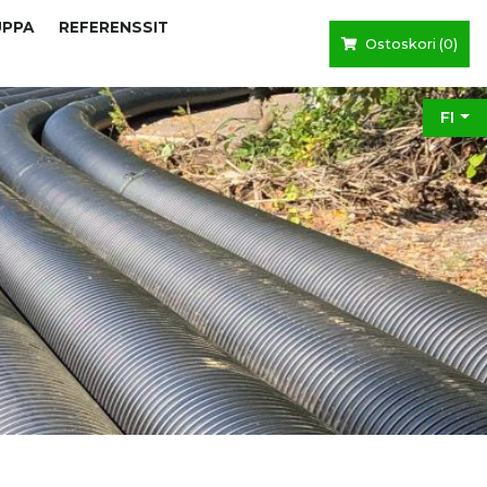
UPPA
REFERENSSIT
Ostoskori (
0
)
FI