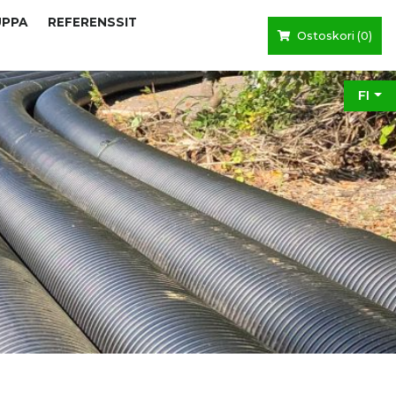
UPPA
REFERENSSIT
Ostoskori (
0
)
FI