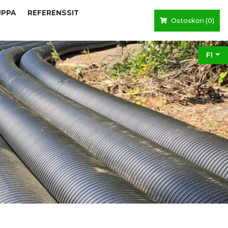
UPPA
REFERENSSIT
Ostoskori (
0
)
FI