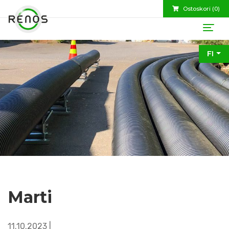
Ostoskori (
0
)
FI
Marti
11.10.2023 |