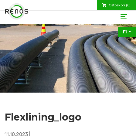
Ostoskori (
0
)
FI
Flexlining_logo
11.10.2023 |