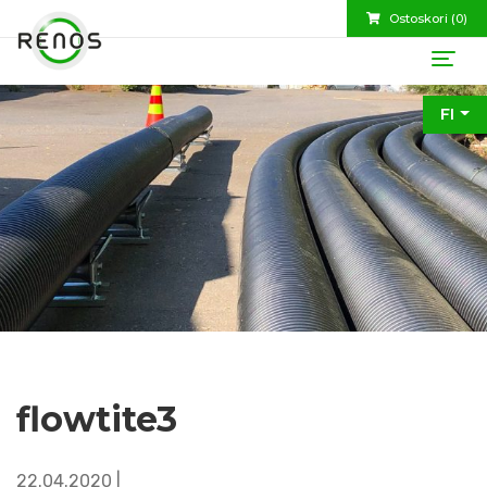
Ostoskori (
0
)
FI
flowtite3
22.04.2020 |