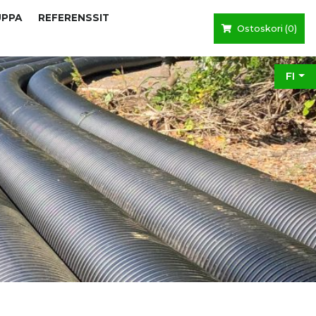
UPPA
REFERENSSIT
Ostoskori (
0
)
FI