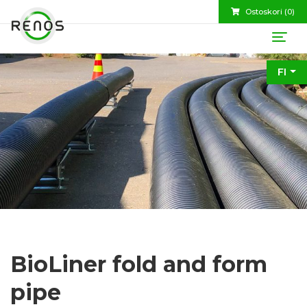
Ostoskori (
0
)
FI
BioLiner fold and form
pipe