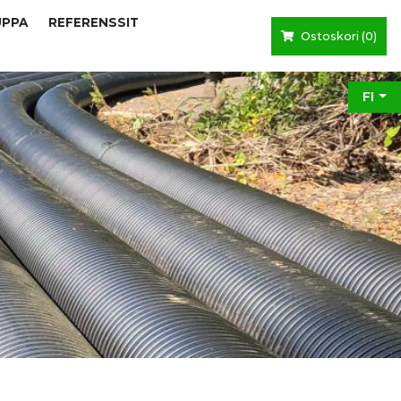
UPPA
REFERENSSIT
Ostoskori (
0
)
FI