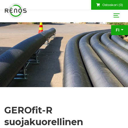
Ostoskori (
0
)
FI
GEROfit-R
suojakuorellinen