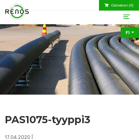
Ostoskori (
0
)
FI
PAS1075-tyyppi3
17.04.2020 |