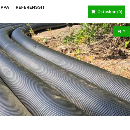
UPPA
REFERENSSIT
Ostoskori (
0
)
FI