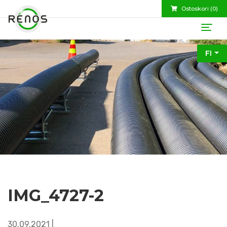
Ostoskori (
0
)
FI
IMG_4727-2
30.09.2021 |