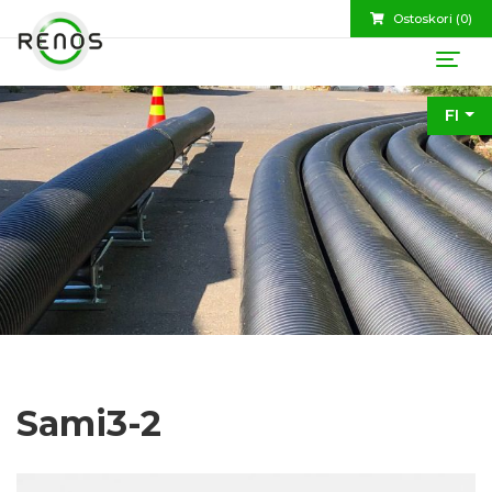
Ostoskori (
0
)
FI
Sami3-2