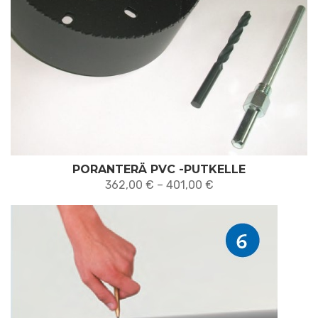
PORANTERÄ PVC -PUTKELLE
Hintaluokka:
362,00
€
–
401,00
€
362,00 €
-
401,00 €