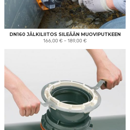
DN160 JÄLKILIITOS SILEÄÄN MUOVIPUTKEEN
Hintaluokka:
166,00
€
–
189,00
€
166,00 €
-
189,00 €