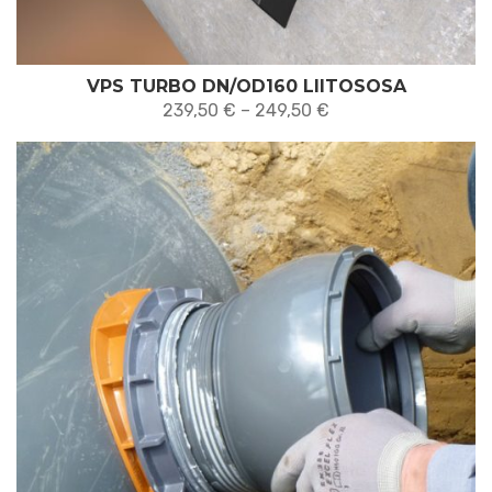
VPS TURBO DN/OD160 LIITOSOSA
Hintaluokka:
239,50
€
–
249,50
€
239,50 €
-
249,50 €