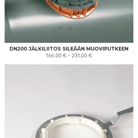
DN200 JÄLKILIITOS SILEÄÄN MUOVIPUTKEEN
Hintaluokka:
166,00
€
–
231,00
€
166,00 €
-
231,00 €