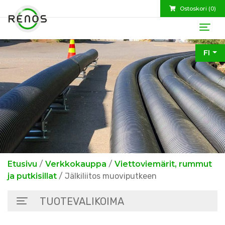
Ostoskori (
0
)
FI
Etusivu
/
Verkkokauppa
/
Viettoviemärit, rummut
ja putkisillat
/ Jälkiliitos muoviputkeen
TUOTEVALIKOIMA