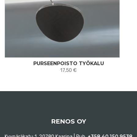
PURSEENPOISTO TYÖKALU
17,50
€
RENOS OY
Kyynäräkatu 1, 20780 Kaarina | Puh.
+358 40 150 9538