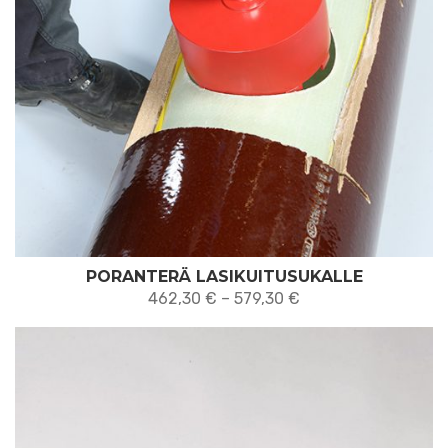
PORANTERÄ LASIKUITUSUKALLE
Hintaluokka:
462,30
€
–
579,30
€
462,30 €
-
579,30 €