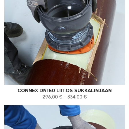
CONNEX DN160 LIITOS SUKKALINJAAN
Hintaluokka:
296,00
€
–
334,00
€
296,00 €
-
334,00 €