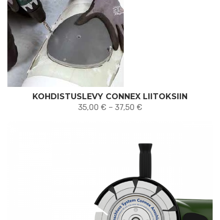
KOHDISTUSLEVY CONNEX LIITOKSIIN
Hintaluokka:
35,00
€
–
37,50
€
35,00 €
-
37,50 €