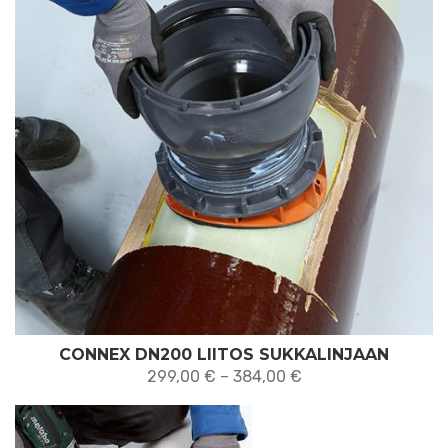
CONNEX DN200 LIITOS SUKKALINJAAN
Hintaluokka:
299,00
€
–
384,00
€
299,00 €
-
384,00 €