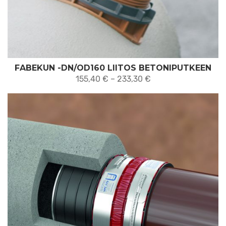
FABEKUN -DN/OD160 LIITOS BETONIPUTKEEN
Hintaluokka:
155,40
€
–
233,30
€
155,40 €
-
233,30 €