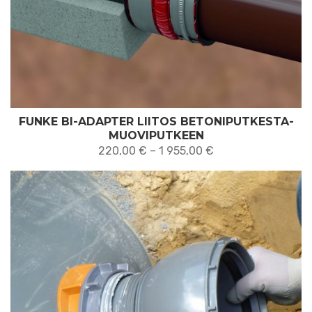
FUNKE BI-ADAPTER LIITOS BETONIPUTKESTA-
MUOVIPUTKEEN
Hintaluokka:
220,00
€
–
1 955,00
€
220,00 €
-
1 955,00 €