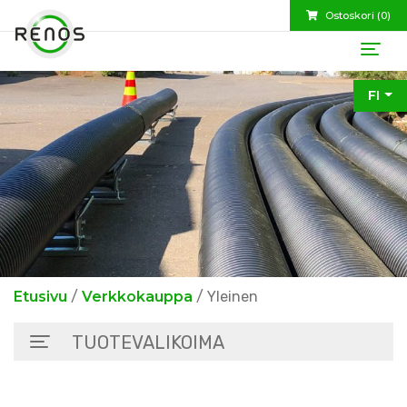
Ostoskori (
0
)
FI
Etusivu
/
Verkkokauppa
/ Yleinen
TUOTEVALIKOIMA