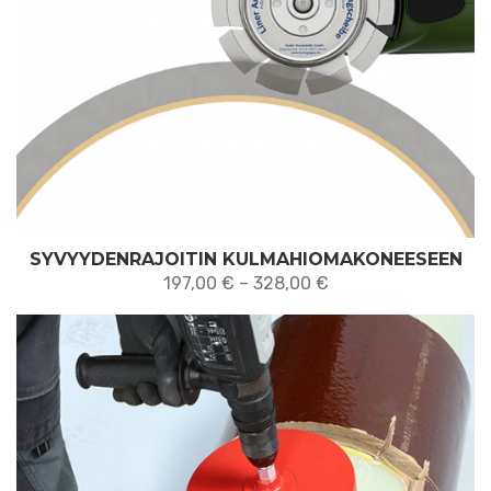
SYVYYDENRAJOITIN KULMAHIOMAKONEESEEN
Hintaluokka:
197,00
€
–
328,00
€
197,00 €
-
328,00 €