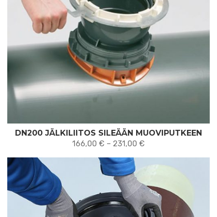
DN200 JÄLKILIITOS SILEÄÄN MUOVIPUTKEEN
Hintaluokka:
166,00
€
–
231,00
€
166,00 €
-
231,00 €