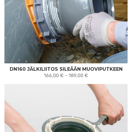
DN160 JÄLKILIITOS SILEÄÄN MUOVIPUTKEEN
Hintaluokka:
166,00
€
–
189,00
€
166,00 €
-
189,00 €