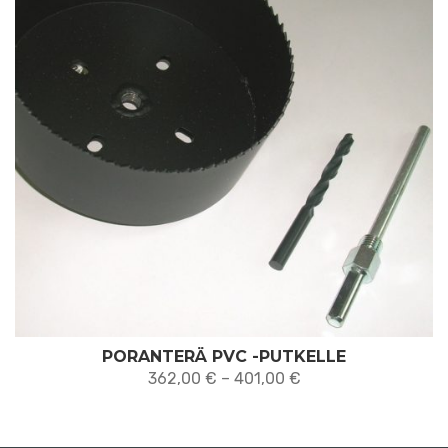
PORANTERÄ PVC -PUTKELLE
Hintaluokka:
362,00
€
–
401,00
€
362,00 €
-