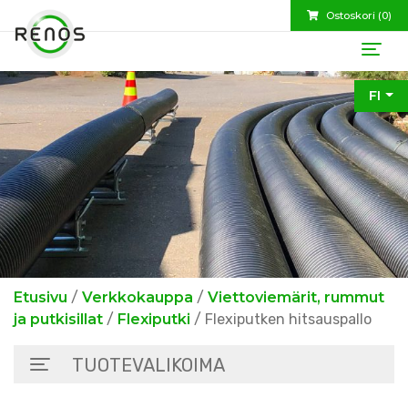
Ostoskori (
0
)
FI
Etusivu
/
Verkkokauppa
/
Viettoviemärit, rummut
ja putkisillat
/
Flexiputki
/ Flexiputken hitsauspallo
TUOTEVALIKOIMA