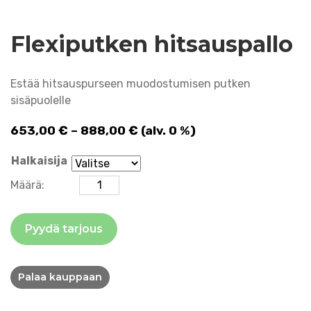
Flexiputken hitsauspallo
Estää hitsauspurseen muodostumisen putken
sisäpuolelle
Hintaluokka:
653,00
€
–
888,00
€
(alv. 0 %)
653,00 €
Halkaisija
-
Flexiputken
888,00 €
Määrä:
hitsauspallo
määrä
Pyydä tarjous
Palaa kauppaan