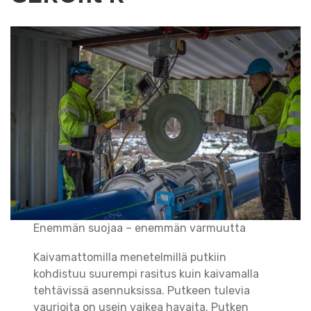
Enemmän suojaa – enemmän varmuutta
Kaivamattomilla menetelmillä putkiin
kohdistuu suurempi rasitus kuin kaivamalla
tehtävissä asennuksissa. Putkeen tulevia
vaurioita on usein vaikea havaita. Putken