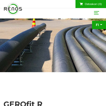
Ostoskori (
0
)
FI
GEROfit R