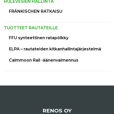
HULEVESIEN HALLINTA
FRÄNKISCHEN RATKAISU
TUOTTEET RAUTATEILLE
FFU synteettinen ratapölkky
ELPA – rautateiden kitkanhallintajärjestelmä
Calmmoon Rail -äänenvaimennus
RENOS OY