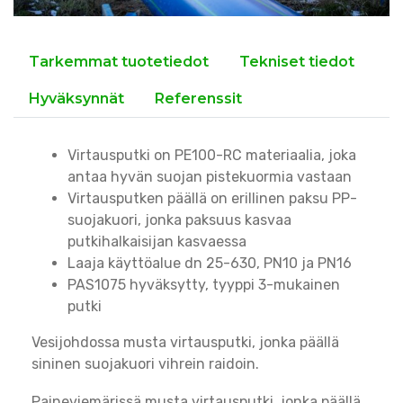
Tarkemmat tuotetiedot
Tekniset tiedot
Hyväksynnät
Referenssit
Virtausputki on PE100-RC materiaalia, joka
antaa hyvän suojan pistekuormia vastaan
Virtausputken päällä on erillinen paksu PP-
suojakuori, jonka paksuus kasvaa
putkihalkaisijan kasvaessa
Laaja käyttöalue dn 25-630, PN10 ja PN16
PAS1075 hyväksytty, tyyppi 3-mukainen
putki
Vesijohdossa musta virtausputki, jonka päällä
sininen suojakuori vihrein raidoin.
Paineviemärissä musta virtausputki. jonka päällä