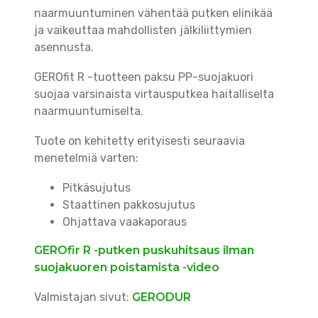
naarmuuntuminen vähentää putken elinikää
ja vaikeuttaa mahdollisten jälkiliittymien
asennusta.
GEROfit R -tuotteen paksu PP-suojakuori
suojaa varsinaista virtausputkea haitalliselta
naarmuuntumiselta.
Tuote on kehitetty erityisesti seuraavia
menetelmiä varten:
Pitkäsujutus
Staattinen pakkosujutus
Ohjattava vaakaporaus
GEROfir R -putken puskuhitsaus ilman
suojakuoren poistamista -video
Valmistajan sivut:
GERODUR