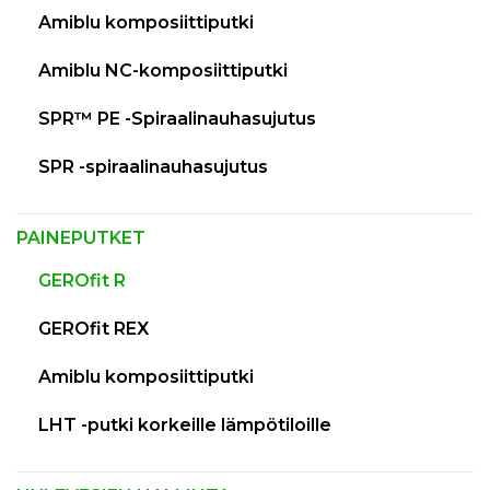
Amiblu komposiittiputki
Amiblu NC-komposiittiputki
SPR™ PE -Spiraalinauhasujutus
SPR -spiraalinauhasujutus
PAINEPUTKET
GEROfit R
GEROfit REX
Amiblu komposiittiputki
LHT -putki korkeille lämpötiloille