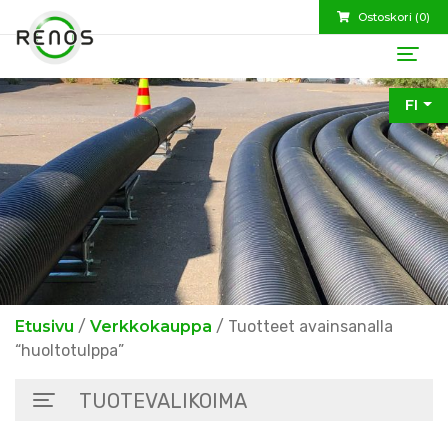
Ostoskori (
0
)
FI
Etusivu
/
Verkkokauppa
/ Tuotteet avainsanalla
“huoltotulppa”
TUOTEVALIKOIMA