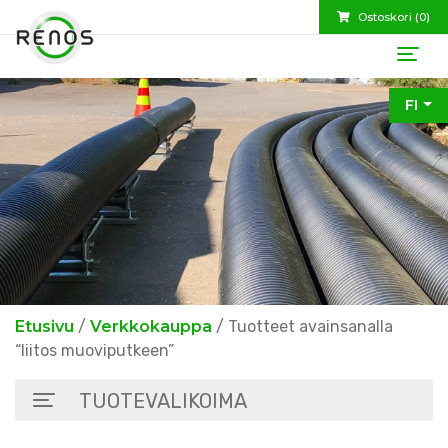
Ostoskori (
0
)
FI
Etusivu
/
Verkkokauppa
/ Tuotteet avainsanalla
“liitos muoviputkeen”
TUOTEVALIKOIMA