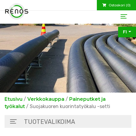
Ostoskori (
0
)
FI
Etusivu
/
Verkkokauppa
/
Paineputket ja
työkalut
/ Suojakuoren kuorintatyökalu -setti
TUOTEVALIKOIMA