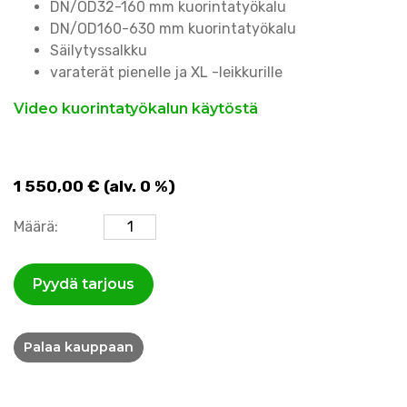
DN/OD32-160 mm kuorintatyökalu
DN/OD160-630 mm kuorintatyökalu
Säilytyssalkku
varaterät pienelle ja XL -leikkurille
Video kuorintatyökalun käytöstä
1 550,00
€
(alv. 0 %)
Suojakuoren
Määrä:
kuorintatyökalu
-setti
Pyydä tarjous
määrä
Palaa kauppaan