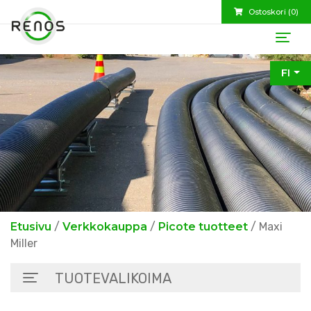
Ostoskori (
0
)
FI
Etusivu
/
Verkkokauppa
/
Picote tuotteet
/ Maxi
Miller
TUOTEVALIKOIMA