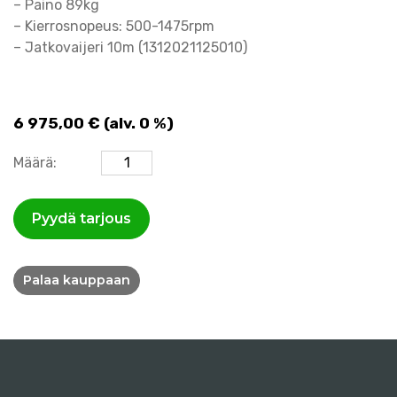
– Paino 89kg
– Kierrosnopeus: 500-1475rpm
– Jatkovaijeri 10m (1312021125010)
6 975,00
€
(alv. 0 %)
Maxi Miller
Määrä:
määrä
Pyydä tarjous
Palaa kauppaan