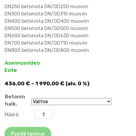
DN250 betonista DN/OD250 muoviin
DN300 betonista DN/OD315 muoviin
DN400 betonista DN/OD400 muoviin
DN500 betonista DN/OD500 muoviin
DN600 betonista DN/OD630 muoviin
DN700 betonista DN/OD710 muoviin
DN800 betonista DN/OD800 muoviin
Asennusvideo
Esite
Hintaluokka:
436,00
€
–
1 990,00
€
(alv. 0 %)
436,00 €
Betonin
-
halk.
1 990,00 €
VPC -liitos
Määrä:
betoniputkesta
muoviputkeen
Pyydä tarjous
määrä