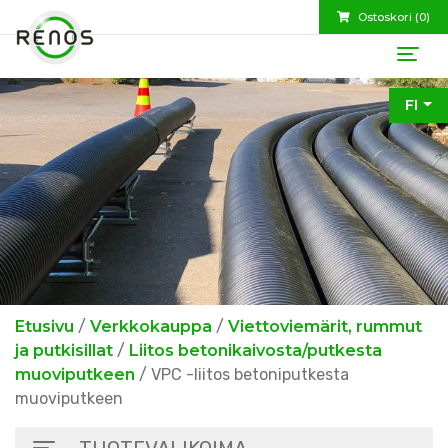
Ostoskori (
0
)
FI
Etusivu
/
Verkkokauppa
/
Viettoviemärit, rummut
ja putkisillat
/
Liitos betonikaivosta/putkesta
muoviputkeen
/ VPC -liitos betoniputkesta
muoviputkeen