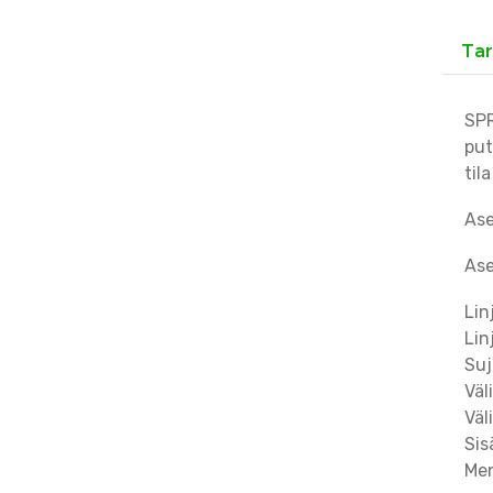
Tar
SPR
put
til
Ase
Ase
Lin
Lin
Suj
Väl
Väl
Sis
Men