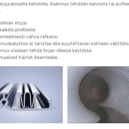
lujuuksisella betonilla. Asennus tehdään kaivosta tai putke
.
elmän etuja:
aikille profiileille
nteellisesti vahva ratkaisu
nnuskaluston ei tarvitse olla sujutettavan kohteen välittö
nnus voidaan tehdä linjan ollessa käytössä
maaliset häiriöt liikenteelle