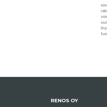
sov
rak
voi
uud
lin
tuo
RENOS OY