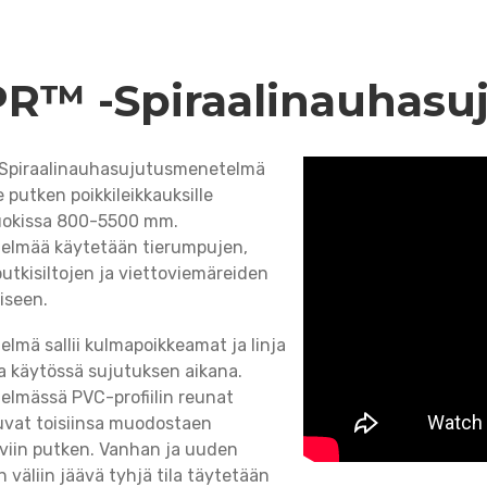
R™ -Spiraalinauhasu
Spiraalinauhasujutusmenetelmä
le putken poikkileikkauksille
uokissa 800-5500 mm.
elmää käytetään tierumpujen,
utkisiltojen ja viettoviemäreiden
iseen.
lmä sallii kulmapoikkeamat ja linja
la käytössä sujutuksen aikana.
elmässä PVC-profiilin reunat
tuvat toisiinsa muodostaen
iviin putken. Vanhan ja uuden
 väliin jäävä tyhjä tila täytetään