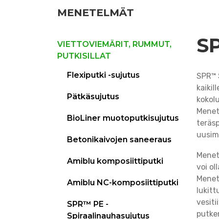
MENETELMÄT
SP
VIETTOVIEMÄRIT, RUMMUT,
PUTKISILLAT
Flexiputki -sujutus
SPR™ 
kaikil
Pätkäsujutus
kokol
Menet
BioLiner muotoputkisujutus
teräsp
uusim
Betonikaivojen saneeraus
Menete
Amiblu komposiittiputki
voi ol
Menet
Amiblu NC-komposiittiputki
lukit
vesiti
SPR™ PE -
putken
Spiraalinauhasujutus