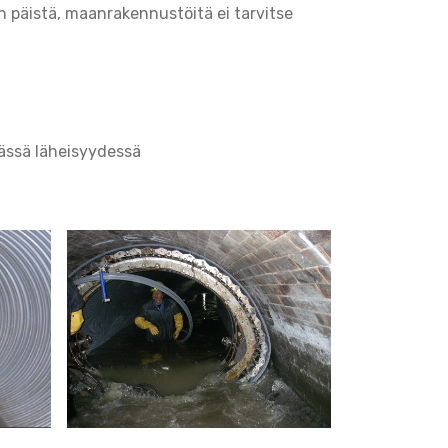
n päistä, maanrakennustöitä ei tarvitse
mässä läheisyydessä