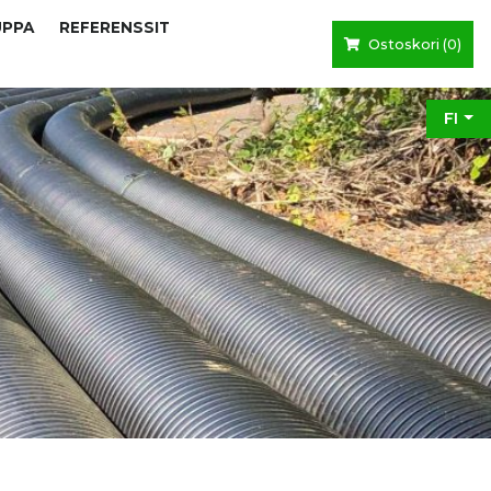
UPPA
REFERENSSIT
Ostoskori (
0
)
FI