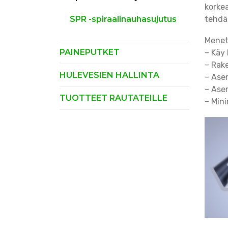
korkea
SPR -spiraalinauhasujutus
tehdä
Menet
PAINEPUTKET
– Käy k
– Rake
HULEVESIEN HALLINTA
– Ase
– Ase
TUOTTEET RAUTATEILLE
– Mini