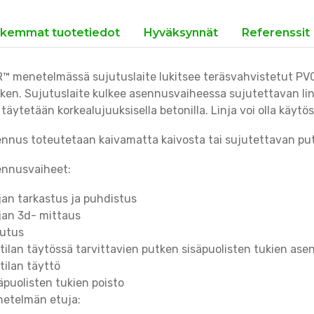
kemmat tuotetiedot
Hyväksynnät
Referenssit
™ menetelmässä sujutuslaite lukitsee teräsvahvistetut PVC-p
ken. Sujutuslaite kulkee asennusvaiheessa sujutettavan lin
a täytetään korkealujuuksisella betonilla. Linja voi olla käyt
nnus toteutetaan kaivamatta kaivosta tai sujutettavan put
nnusvaiheet:
jan tarkastus ja puhdistus
jan 3d- mittaus
utus
itilan täytössä tarvittavien putken sisäpuolisten tukien as
itilan täyttö
äpuolisten tukien poisto
etelmän etuja: