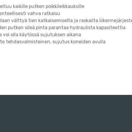
eltuu kaikille putken poikkileikkauksille
enteellisesti vahva ratkaisu
daan välttyä tien katkaisemiselta ja raskailta liikennejärjeste
en putken sileä pinta parantaa hydraulista kapasiteettia
ja voi olla käytössä sujutuksen aikana
te tehdasvalmisteinen, sujutus koneiden avulla