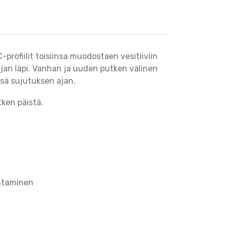
rofiilit toisiinsa muodostaen vesitiiviin
jan läpi. Vanhan ja uuden putken välinen
össä sujutuksen ajan.
ken päistä.
entaminen